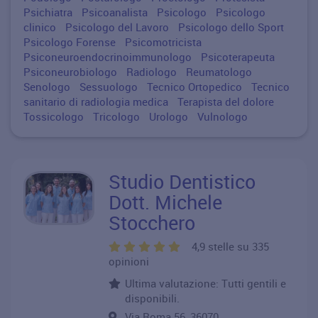
Psichiatra
Psicoanalista
Psicologo
Psicologo
clinico
Psicologo del Lavoro
Psicologo dello Sport
Psicologo Forense
Psicomotricista
Psiconeuroendocrinoimmunologo
Psicoterapeuta
Psiconeurobiologo
Radiologo
Reumatologo
Senologo
Sessuologo
Tecnico Ortopedico
Tecnico
sanitario di radiologia medica
Terapista del dolore
Tossicologo
Tricologo
Urologo
Vulnologo
Studio Dentistico
Dott. Michele
Stocchero
4,9 stelle su 335
opinioni
Ultima valutazione: Tutti gentili e
disponibili.
Via Roma 56, 36070