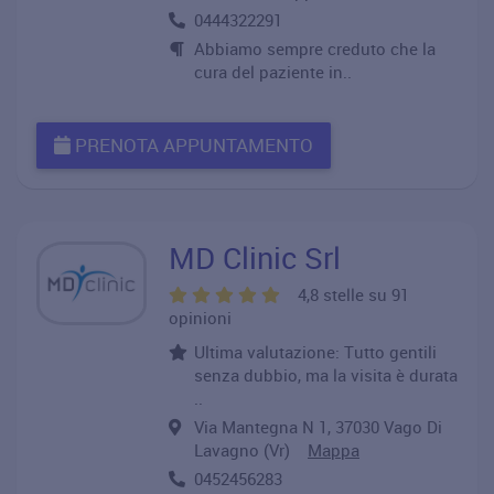
0444322291
Abbiamo sempre creduto che la
cura del paziente in..
PRENOTA APPUNTAMENTO
MD Clinic Srl
4,8 stelle su 91
opinioni
Ultima valutazione: Tutto gentili
senza dubbio, ma la visita è durata
..
Via Mantegna N 1, 37030 Vago Di
Lavagno (Vr)
Mappa
0452456283