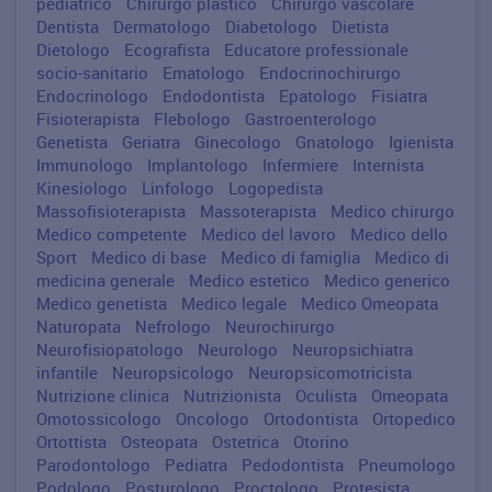
pediatrico
Chirurgo plastico
Chirurgo vascolare
Dentista
Dermatologo
Diabetologo
Dietista
Dietologo
Ecografista
Educatore professionale
socio-sanitario
Ematologo
Endocrinochirurgo
Endocrinologo
Endodontista
Epatologo
Fisiatra
Fisioterapista
Flebologo
Gastroenterologo
Genetista
Geriatra
Ginecologo
Gnatologo
Igienista
Immunologo
Implantologo
Infermiere
Internista
Kinesiologo
Linfologo
Logopedista
Massofisioterapista
Massoterapista
Medico chirurgo
Medico competente
Medico del lavoro
Medico dello
Sport
Medico di base
Medico di famiglia
Medico di
medicina generale
Medico estetico
Medico generico
Medico genetista
Medico legale
Medico Omeopata
Naturopata
Nefrologo
Neurochirurgo
Neurofisiopatologo
Neurologo
Neuropsichiatra
infantile
Neuropsicologo
Neuropsicomotricista
Nutrizione clinica
Nutrizionista
Oculista
Omeopata
Omotossicologo
Oncologo
Ortodontista
Ortopedico
Ortottista
Osteopata
Ostetrica
Otorino
Parodontologo
Pediatra
Pedodontista
Pneumologo
Podologo
Posturologo
Proctologo
Protesista