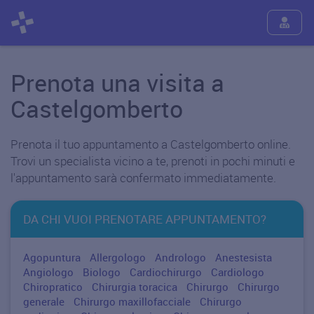
Prenota una visita a
Castelgomberto
Prenota il tuo appuntamento a Castelgomberto online.
Trovi un specialista vicino a te, prenoti in pochi minuti e
l'appuntamento sarà confermato immediatamente.
DA CHI VUOI PRENOTARE APPUNTAMENTO?
Agopuntura
Allergologo
Andrologo
Anestesista
Angiologo
Biologo
Cardiochirurgo
Cardiologo
Chiropratico
Chirurgia toracica
Chirurgo
Chirurgo
generale
Chirurgo maxillofacciale
Chirurgo