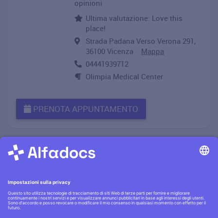
opinioni
Ultima valutazione: Love this
place!
Strada Padana Verso Verona 291,
36100 Vicenza
Mappa
04441939712
Olimpia Medical Center
PRENOTA APPUNTAMENTO
Informativa privacy
·|·
Condizioni generali
·|·
Contatti