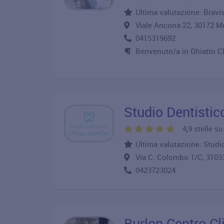
Ultima valutazione: Bravi
Viale Ancona 22, 30172
0415319692
Benvenuto/a in Ghiatto Cli
Studio Dentistic
4,9 stelle s
Ultima valutazione: Studi
Via C. Colombo 1/C, 310
0423723024
Burlon Centro Cl