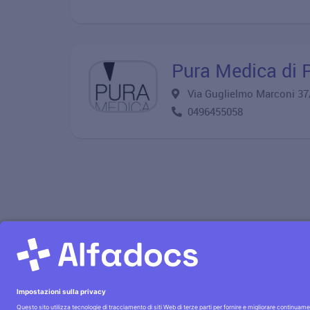
Pura Medica di P
Via Guglielmo Marconi 3
0496455058