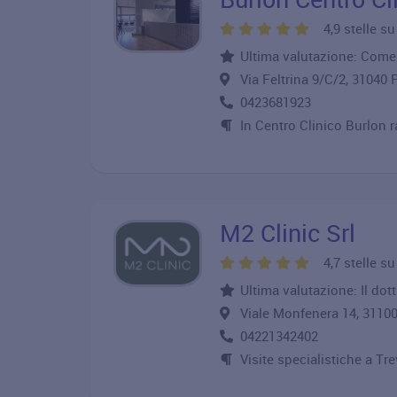
4,9 stelle s
Ultima valutazione: Come
Via Feltrina 9/C/2, 3104
0423681923
In Centro Clinico Burlon r
M2 Clinic Srl
4,7 stelle s
Ultima valutazione: Il dot
Viale Monfenera 14, 311
04221342402
Visite specialistiche a Trev