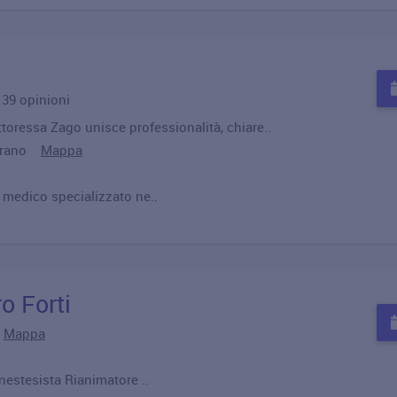
u 39 opinioni
toressa Zago unisce professionalità, chiare..
Mirano
Mappa
o medico specializzato ne..
o Forti
o
Mappa
nestesista Rianimatore ..