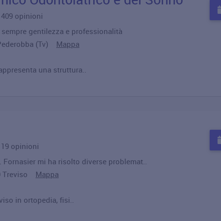
u 409 opinioni
 sempre gentilezza e professionalità
0 Pederobba (Tv)
Mappa
appresenta una struttura..
u 19 opinioni
t. Fornasier mi ha risolto diverse problemat..
00 Treviso
Mappa
iso in ortopedia, fisi..