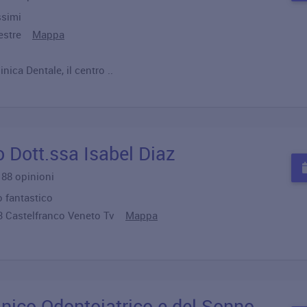
ssimi
 Mestre
Mappa
nica Dentale, il centro ..
o Dott.ssa Isabel Diaz
u 88 opinioni
o fantastico
33 Castelfranco Veneto Tv
Mappa
inico Odontoiatrico e del Sonno