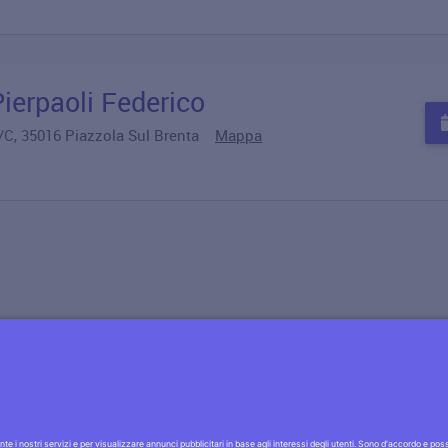
ierpaoli Federico
7/C, 35016 Piazzola Sul Brenta
Mappa
Informativa privacy
·|·
Condizioni generali
·|·
Contatt
Scopri la
sicurezza AlfaDocs
·|·
Cerchi lavoro?
Assumiam