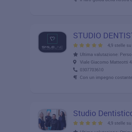
STUDIO DENTIS
4,9 stelle s
Ultima valutazione: Person
Viale Giacomo Matteotti
0307703610
Con un impegno costante v
Studio Dentisti
4,9 stelle s