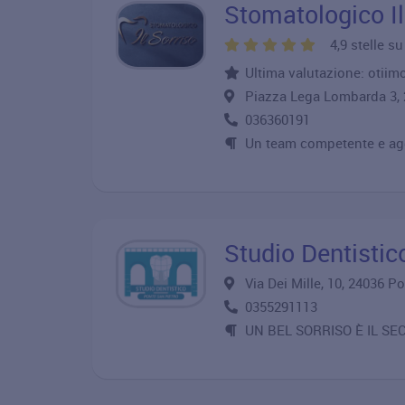
Stomatologico Il
4,9 stelle s
Ultima valutazione: otiimo
Piazza Lega Lombarda 3
036360191
Un team competente e aggi
Studio Dentistic
Via Dei Mille, 10, 24036 
0355291113
UN BEL SORRISO È IL S