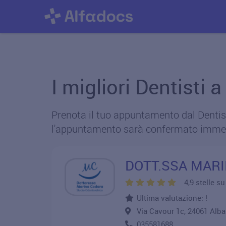
I migliori Dentisti
Prenota il tuo appuntamento dal Dentist
l'appuntamento sarà confermato imme
DOTT.SSA MAR
4,9 stelle s
Ultima valutazione: !
Via Cavour 1c, 24061 Al
035581688