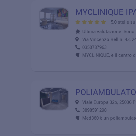
MYCLINIQUE IP
5,0 stelle s
Ultima valutazione: Sono m
Via Vincenzo Bellini 43
0350787963
MYCLINIQUE, è il centro di
POLIAMBULATO
Viale Europa 32b, 25036 
3898591298
Med360 è un poliambulato