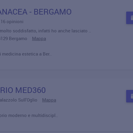
ANACEA - BERGAMO
u 16 opinioni
olto soddisfatto, infatti ho anche lasciato ..
, 24129 Bergamo
Mappa
 medicina estetica a Ber..
RIO MED360
Palazzolo Sull'Oglio
Mappa
rio moderno e multidiscipl..