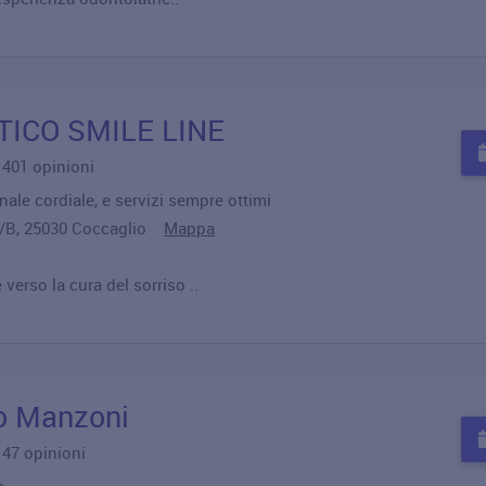
TICO SMILE LINE
u 401 opinioni
ale cordiale, e servizi sempre ottimi
 4/B, 25030 Coccaglio
Mappa
erso la cura del sorriso ..
co Manzoni
u 47 opinioni