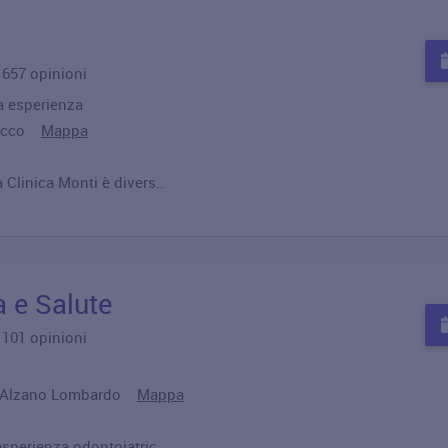
u 657 opinioni
a esperienza
 Lecco
Mappa
 Clinica Monti è divers..
 e Salute
u 101 opinioni
022 Alzano Lombardo
Mappa
 esperienza odontoiatric..