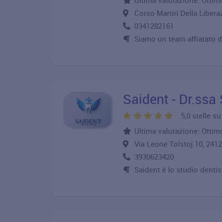
Ultima valutazione: Ottim
Corso Martiri Della Liber
0341282161
Siamo un team affiatato di
Saident - Dr.ssa
5,0 stelle s
Ultima valutazione: Ottim
Via Leone Tolstoj 10, 2
3930623420
Saident è lo studio dentis