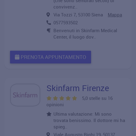
(che sono sembrati secoli) di
convivenz..
Via Tozzi 7, 53100 Siena
Mappa
0577593502
Benvenuti in Skinfarm Medical
Center, il luogo dov..
PRENOTA APPUNTAMENTO
Skinfarm Firenze
5,0 stelle su 16
opinioni
Ultima valutazione: Mi sono
trovata benissimo. Il dottore mi ha
spieg..
Viale Augusto Righi 19, 50137