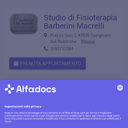
Studio di Fisioterapia
Barberini Macrelli
Piazza Gori 2, 47039 Savignano
Sul Rubicone
Mappa
3393751084
PRENOTA APPUNTAMENTO
Informativa privacy
·|·
Condizioni generali
·|·
Contatti