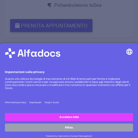
Poliambulatorio IoDea
PRENOTA APPUNTAMENTO
Informativa privacy
·|·
Condizioni generali
·|·
Contatti
Scopri la
sicurezza AlfaDocs
·|·
Cerchi lavoro?
Assumiamo
!
Copyright © AlfaDocs GmbH - P.IVA DE301955405 - German
technology, Italian design