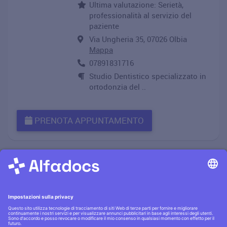
Ultima valutazione: Serietà,
professionalità al servizio del
paziente
Via Ungheria 35, 07026 Olbia
Mappa
07891831716
Studio Dentistico specializzato in
ortodonzia del ..
PRENOTA APPUNTAMENTO
Informativa privacy
·|·
Condizioni generali
·|·