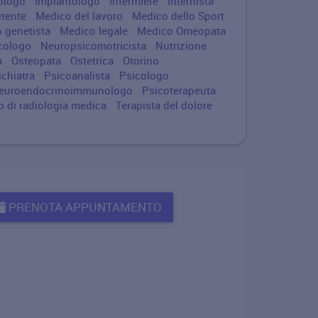
ologo
Implantologo
Infermiere
Internista
tente
Medico del lavoro
Medico dello Sport
 genetista
Medico legale
Medico Omeopata
cologo
Neuropsicomotricista
Nutrizione
ta
Osteopata
Ostetrica
Otorino
ichiatra
Psicoanalista
Psicologo
euroendocrinoimmunologo
Psicoterapeuta
o di radiologia medica
Terapista del dolore
PRENOTA APPUNTAMENTO