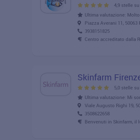
4,9 stelle s
Ultima valutazione: Molto 
Piazza Averani 11, 50063 
3938151825
Centro accreditato dalla 
Skinfarm Firenz
5,0 stelle s
Ultima valutazione: Mi son
Viale Augusto Righi 19,
3508622658
Benvenuti in Skinfarm, il 