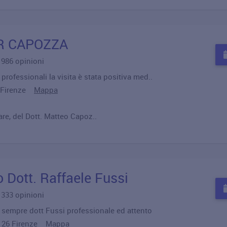
DR CAPOZZA
u 986 opinioni
professionali la visita è stata positiva med..
29 Firenze
Mappa
e, del Dott. Matteo Capoz..
o Dott. Raffaele Fussi
u 333 opinioni
 sempre dott Fussi professionale ed attento
50126 Firenze
Mappa