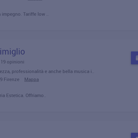
a impegno. Tariffe low ..
imiglio
u 19 opinioni
ezza, professionalità e anche bella musica i..
0129 Firenze
Mappa
ia Estetica. Offriamo..