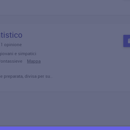
tistico
u 1 opinione
giovani e simpatici
5 Pontassieve
Mappa
 preparata, divisa per su..