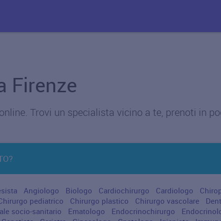
a Firenze
nline. Trovi un specialista vicino a te, prenoti in 
TO?
esista
Angiologo
Biologo
Cardiochirurgo
Cardiologo
Chiro
Chirurgo pediatrico
Chirurgo plastico
Chirurgo vascolare
Dent
ale socio-sanitario
Ematologo
Endocrinochirurgo
Endocrino