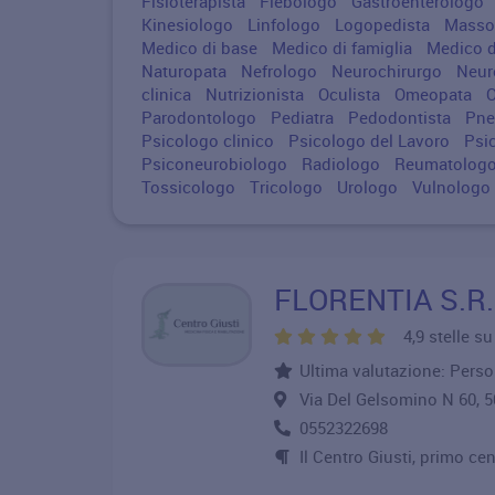
Fisioterapista
Flebologo
Gastroenterologo
Kinesiologo
Linfologo
Logopedista
Massof
Medico di base
Medico di famiglia
Medico d
Naturopata
Nefrologo
Neurochirurgo
Neur
clinica
Nutrizionista
Oculista
Omeopata
Parodontologo
Pediatra
Pedodontista
Pn
Psicologo clinico
Psicologo del Lavoro
Psi
Psiconeurobiologo
Radiologo
Reumatolog
Tossicologo
Tricologo
Urologo
Vulnologo
FLORENTIA S.R.
4,9 stelle s
Ultima valutazione: Person
Via Del Gelsomino N 60,
0552322698
Il Centro Giusti, primo cent