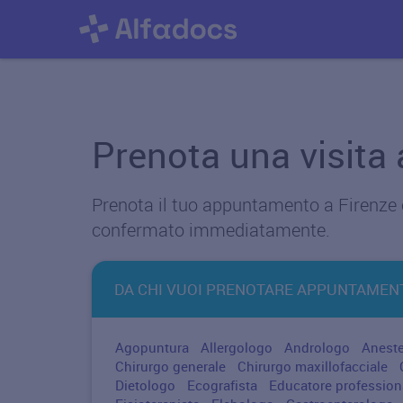
Prenota una visita 
Prenota il tuo appuntamento a Firenze o
confermato immediatamente.
DA CHI VUOI PRENOTARE APPUNTAMEN
Agopuntura
Allergologo
Andrologo
Anest
Chirurgo generale
Chirurgo maxillofacciale
Dietologo
Ecografista
Educatore profession