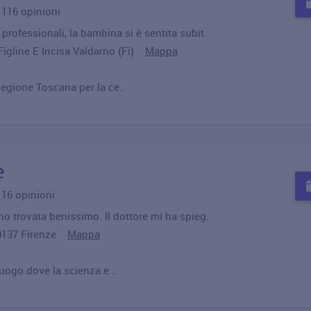
u 116 opinioni
professionali, la bambina si è sentita subit..
Figline E Incisa Valdarno (Fi)
Mappa
Regione Toscana per la ce..
e
u 16 opinioni
o trovata benissimo. Il dottore mi ha spieg..
 50137 Firenze
Mappa
luogo dove la scienza e ..