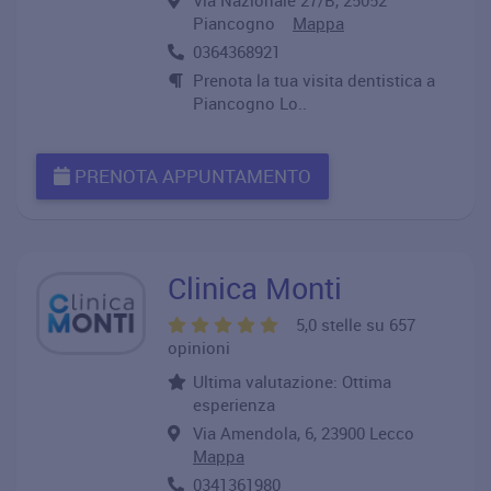
Via Nazionale 27/B, 25052
Piancogno
Mappa
0364368921
Prenota la tua visita dentistica a
Piancogno Lo..
PRENOTA APPUNTAMENTO
Clinica Monti
5,0 stelle su 657
opinioni
Ultima valutazione: Ottima
esperienza
Via Amendola, 6, 23900 Lecco
Mappa
0341361980