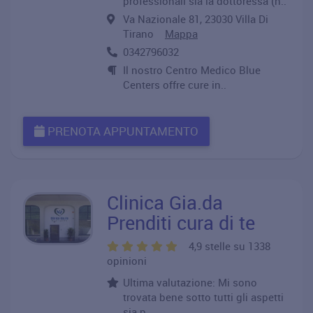
professionali sia la dottoressa (n..
Va Nazionale 81, 23030 Villa Di
Tirano
Mappa
0342796032
Il nostro Centro Medico Blue
Centers offre cure in..
PRENOTA APPUNTAMENTO
Clinica Gia.da
Prenditi cura di te
4,9 stelle su 1338
opinioni
Ultima valutazione: Mi sono
trovata bene sotto tutti gli aspetti
sia p..