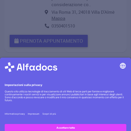
considerazione co..
Via Roma 31, 24018 Villa D'Almè
Mappa
0350401510
PRENOTA APPUNTAMENTO
Informativa privacy
·|·
Condizioni generali
·|·
Contatti
Scopri la
sicurezza AlfaDocs
·|·
Cerchi lavoro?
Assumiamo
!