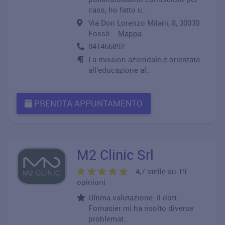
caso, ho fatto u..
Via Don Lorenzo Milani, 8, 30030
Fossò
Mappa
041466892
La mission aziendale è orientata
all’educazione al..
PRENOTA APPUNTAMENTO
M2 Clinic Srl
4,7 stelle su 19
opinioni
Ultima valutazione: Il dott.
Fornasier mi ha risolto diverse
problemat..