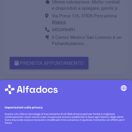
Ultima valutazione: Molto cordiali
e disponibili a spiegare, gentili p..
Via Prese 1/A, 37026 Pescantina
Mappa
0452456491
Il Centro Medico San Lorenzo è un
Poliambulatorio ..
PRENOTA APPUNTAMENTO
Informativa privacy
·|·
Condizioni generali
·|·
Contatti