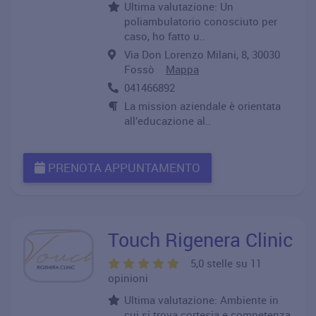
Ultima valutazione: Un
poliambulatorio conosciuto per
caso, ho fatto u..
Via Don Lorenzo Milani, 8, 30030
Fossò
Mappa
041466892
La mission aziendale è orientata
all’educazione al..
PRENOTA APPUNTAMENTO
Touch Rigenera Clinic
5,0 stelle su 11
opinioni
Ultima valutazione: Ambiente in
cui si trova cortesia e competenza