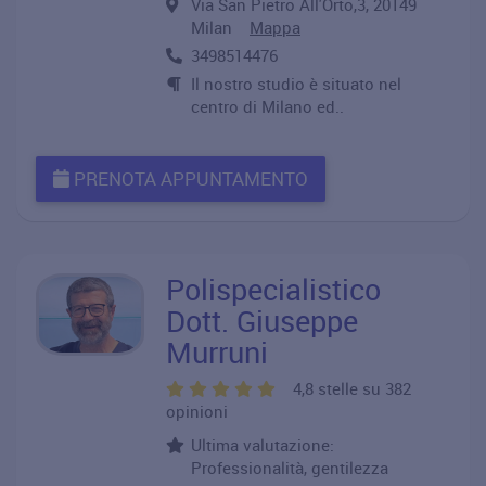
Via San Pietro All'Orto,3, 20149
Milan
Mappa
3498514476
Il nostro studio è situato nel
centro di Milano ed..
PRENOTA APPUNTAMENTO
Polispecialistico
Dott. Giuseppe
Murruni
4,8 stelle su 382
opinioni
Ultima valutazione:
Professionalità, gentilezza