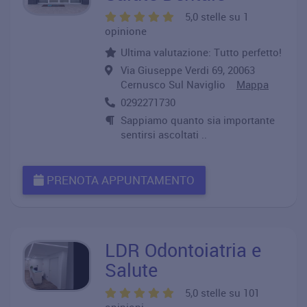
5,0 stelle su 1
opinione
Ultima valutazione: Tutto perfetto!
Via Giuseppe Verdi 69, 20063
Cernusco Sul Naviglio
Mappa
0292271730
Sappiamo quanto sia importante
sentirsi ascoltati ..
PRENOTA APPUNTAMENTO
LDR Odontoiatria e
Salute
5,0 stelle su 101