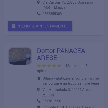
Via Cavour 15, 20833 Giussano
(Mb)
Mappa
0362355369
PRENOTA APPUNTAMENTO
Dottor PANACEA -
ARESE
4,8 stelle su 5
opinioni
Ultima valutazione: sono anni che
vengo qui e mi trovo sempre bene
Via Marmolada 3, 20044 Arese
Mappa
3517812201
Scoprite Dott. Panacea Arese, il