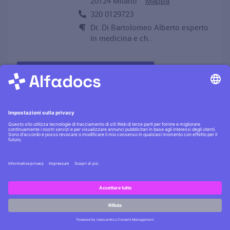
20124 Milano
Mappa
320 0129723
Dr. Di Bartolomeo Alberto esperto
in medicina e ch..
PRENOTA APPUNTAMENTO
K & M Center
Sp 14 Rivoltana, Km 10, 20050
Liscate
Mappa
3314523612
PRENOTA APPUNTAMENTO