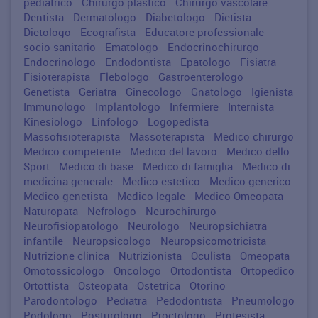
pediatrico
Chirurgo plastico
Chirurgo vascolare
Dentista
Dermatologo
Diabetologo
Dietista
Dietologo
Ecografista
Educatore professionale
socio-sanitario
Ematologo
Endocrinochirurgo
Endocrinologo
Endodontista
Epatologo
Fisiatra
Fisioterapista
Flebologo
Gastroenterologo
Genetista
Geriatra
Ginecologo
Gnatologo
Igienista
Immunologo
Implantologo
Infermiere
Internista
Kinesiologo
Linfologo
Logopedista
Massofisioterapista
Massoterapista
Medico chirurgo
Medico competente
Medico del lavoro
Medico dello
Sport
Medico di base
Medico di famiglia
Medico di
medicina generale
Medico estetico
Medico generico
Medico genetista
Medico legale
Medico Omeopata
Naturopata
Nefrologo
Neurochirurgo
Neurofisiopatologo
Neurologo
Neuropsichiatra
infantile
Neuropsicologo
Neuropsicomotricista
Nutrizione clinica
Nutrizionista
Oculista
Omeopata
Omotossicologo
Oncologo
Ortodontista
Ortopedico
Ortottista
Osteopata
Ostetrica
Otorino
Parodontologo
Pediatra
Pedodontista
Pneumologo
Podologo
Posturologo
Proctologo
Protesista