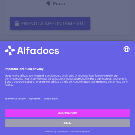
Prova
PRENOTA APPUNTAMENTO
Informativa privacy
·|·
Condizioni generali
·|·
Contatti
Scopri la
sicurezza AlfaDocs
·|·
Cerchi lavoro?
Assumiamo
!
Copyright © AlfaDocs GmbH - P.IVA DE301955405 - German
technology, Italian design