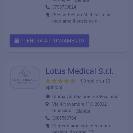
3756730824
Presso Restart Medical Team
mettiamo il paziente a..
PRENOTA APPUNTAMENTO
Lotus Medical S.r.l.
5,0 stelle su 12
opinioni
Ultima valutazione: Professionali
Via 4 Novembre 118, 20832
Giussano
Mappa
3661596764
Ci prendiamo cura dei nostri
pazienti da ormai 15 ..