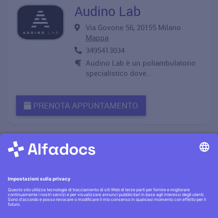
Audino Lab
Via Govone 56, 20155 Milano
Mappa
3495413034
Audino Lab è un poliambulatorio
specialistico dove..
PRENOTA APPUNTAMENTO
Informativa privacy
·|·
Condizioni generali
·|·
Contatti