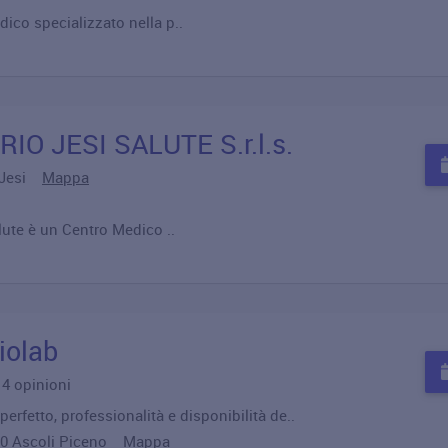
ico specializzato nella p..
O JESI SALUTE S.r.l.s.
5 Jesi
Mappa
lute è un Centro Medico ..
iolab
u 4 opinioni
erfetto, professionalità e disponibilità de..
100 Ascoli Piceno
Mappa