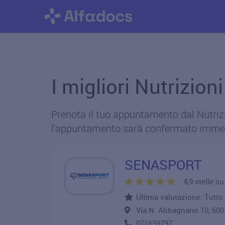
I migliori Nutrizion
Prenota il tuo appuntamento dal Nutrizio
l'appuntamento sarà confermato imme
SENASPORT
4,9 stelle s
Ultima valutazione: Tutto 
Via N. Abbagnano 10, 60
071659797