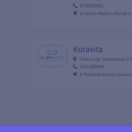
0736550452
Il Centro Medico Biolab è 
Kuravita
Viale Luigi Settembrini 
0541380994
Il Poliambulatorio Kuravi