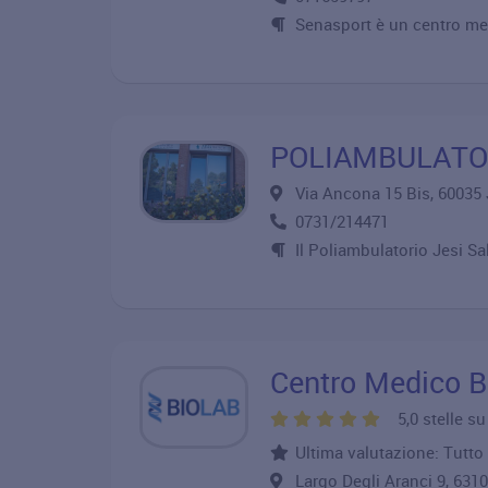
Senasport è un centro med
POLIAMBULATORI
Via Ancona 15 Bis, 6003
0731/214471
Il Poliambulatorio Jesi Sa
Centro Medico B
5,0 stelle s
Ultima valutazione: Tutto p
Largo Degli Aranci 9, 63