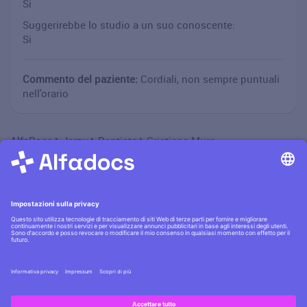
Si
Suggerirebbe lo studio a un suo conoscente:
Si
Commento del paziente:
Cordiali, non sempre puntuali
nell'orario
AlfaDocs
Jerzu
Dentista
Cristiana Mura
Informativa privacy
·|·
Condizioni generali
·|·
Contatti
Scopri la
sicurezza AlfaDocs
·|·
Cerchi lavoro?
Assumiamo
!