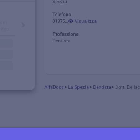
Spezia
Telefono
0187524787
Visualizza
om.
. Ago
Professione
Dentista
AlfaDocs
La Spezia
Dentista
Dott. Bella