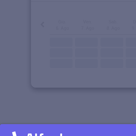
Gio.
Ven.
Sab.
D
6. Ago
7. Ago
8. Ago
9