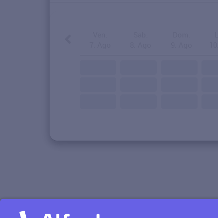
Ven.
Sab.
Dom.
7. Ago
8. Ago
9. Ago
10