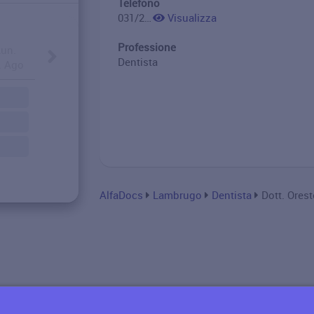
Telefono
031/2073502
Visualizza
Professione
Lun.
Dentista
. Ago
AlfaDocs
Lambrugo
Dentista
Dott. Ores