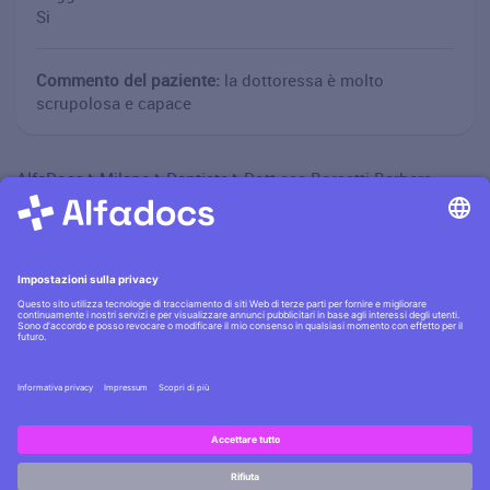
Si
Commento del paziente:
la dottoressa è molto
scrupolosa e capace
AlfaDocs
Milano
Dentista
Dott.ssa Borsetti Barbara
Informativa privacy
·|·
Condizioni generali
·|·
Contatti
Scopri la
sicurezza AlfaDocs
·|·
Cerchi lavoro?
Assumiamo
!
Copyright © AlfaDocs GmbH - P.IVA DE301955405 - German
Hai domande?
technology, Italian design