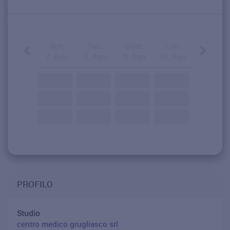
Ven.
Sab.
Dom.
Lun.
7. Ago
8. Ago
9. Ago
10. Ago
PROFILO
Studio
centro medico grugliasco srl