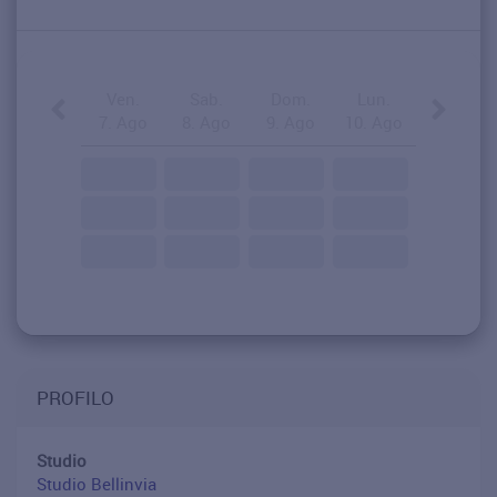
Ven.
Sab.
Dom.
Lun.
7. Ago
8. Ago
9. Ago
10. Ago
PROFILO
Studio
Studio Bellinvia