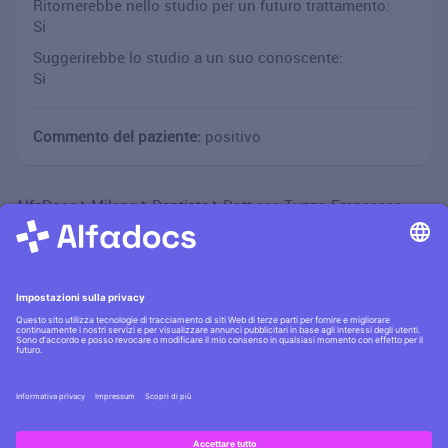
Ritornerebbe nello studio per un futuro trattamento:
Si
Suggerirebbe lo studio a un suo conoscente:
Si
Commento del paziente:
positivo
AlfaDocs
Milano
Dentista
Dott.ssa Tuzzo Francesca
Informativa privacy
·|·
Condizioni generali
·|·
Contatti
Scopri la
sicurezza AlfaDocs
·|·
Cerchi lavoro?
Assumiamo
!