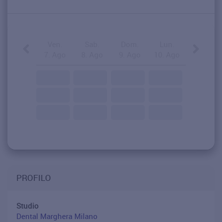
Ven.
Sab.
Dom.
Lun.
7. Ago
8. Ago
9. Ago
10. Ago
PROFILO
Studio
Dental Marghera Milano