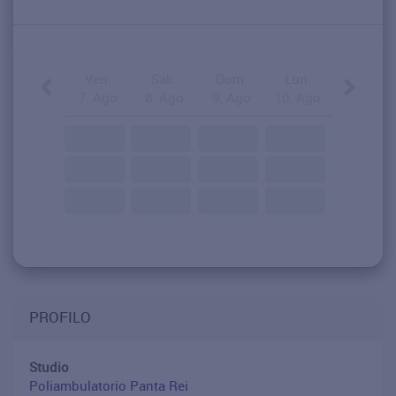
Ven.
Sab.
Dom.
Lun.
7. Ago
8. Ago
9. Ago
10. Ago
PROFILO
Studio
Poliambulatorio Panta Rei