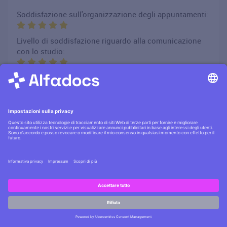
Soddisfazione sull'organizzazione degli appuntamenti:
Livello di soddisfazione riguardo alla comunicazione
con lo studio:
Voto all'atteggiamento del nostro personale nei suoi
confronti:
Soddisfazione complessiva del servizio ricevuto nello
studio
Ritornerebbe nello studio per un futuro trattamento:
Si
Suggerirebbe lo studio a un suo conoscente:
Si
Hai domande?
Scrivici
Commento del paziente:
.