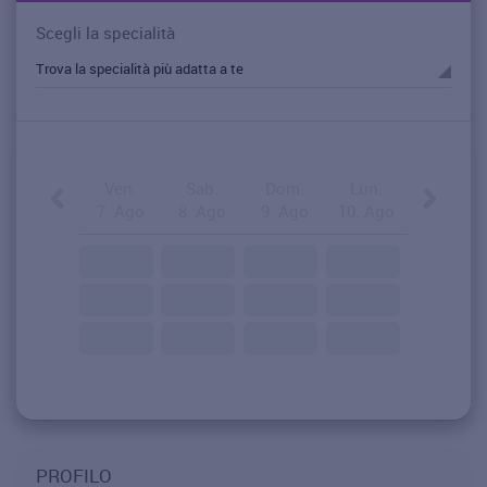
Scegli la specialità
Ven.
Sab.
Dom.
Lun.
7. Ago
8. Ago
9. Ago
10. Ago
PROFILO