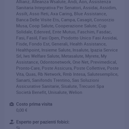
Allianz, Alleanza Wsalute, Andi, Aon, Assistenza
Sanitaria Integrativa Per Senatori, Assidai, Assidim,
Assilt, Asso Reti, Axa Caring, Blue Assistance,
Banca Delle Visite Ets, Campa, Casagit, Consorzio
Musa, Coop Salute, Cooperazione Salute, Cup
Solidale, Edenred, Ente Mutuo, Faschim, Fasdac,
Fasi, Fasiil, Fasi Open, Prodotto Unico Fasi Assidai,
Fisde, Fondo Est, Generali, Health Assistance,
Healthpoint, Insieme Salute, Insalute, Ipazia Service
Srl, Iws Welfare Salute, Metasalute, Myrete, My
Assistance, Odontonetwork, One Net, Previmedical,
Pronto-Care, Poste Assicura, Poste Collettive, Poste
Vita, Quas, Rb Network, Rmb Intesa, Salutesemplice,
Sanarti, Sanifonds Trentino, Sas Soluzioni
Assicurative Sanitarie, Sisalute, Trecuori Spa
Società Benefit, Unisalute, Welion
Costo prima visita
0,00 €
Esperto per pazienti fobici:
Si