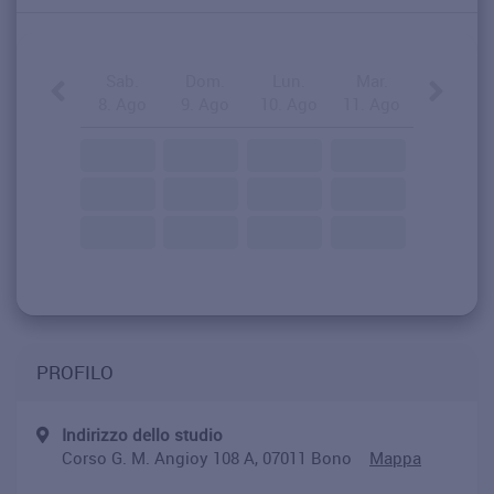
Sab.
Dom.
Lun.
Mar.
8. Ago
9. Ago
10. Ago
11. Ago
PROFILO
Indirizzo dello studio
Corso G. M. Angioy 108 A, 07011 Bono
Mappa