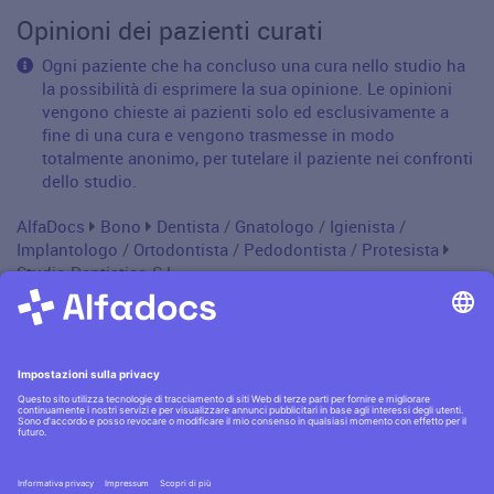
Opinioni dei pazienti curati
Ogni paziente che ha concluso una cura nello studio ha
la possibilità di esprimere la sua opinione. Le opinioni
vengono chieste ai pazienti solo ed esclusivamente a
fine di una cura e vengono trasmesse in modo
totalmente anonimo, per tutelare il paziente nei confronti
dello studio.
AlfaDocs
Bono
Dentista
/
Gnatologo
/
Igienista
/
Implantologo
/
Ortodontista
/
Pedodontista
/
Protesista
Studio Dentistico S L
Informativa privacy
·|·
Condizioni generali
·|·
Contatti
Scopri la
sicurezza AlfaDocs
·|·
Cerchi lavoro?