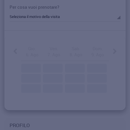
Per cosa vuoi prenotare?
Gio.
Ven.
Sab.
Dom.
6. Ago
7. Ago
8. Ago
9. Ago
PROFILO