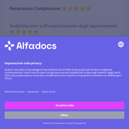
Recensione Complessiva:
Soddisfazione sull'organizzazione degli appuntamenti:
Livello di soddisfazione riguardo alla comunicazione
con lo studio:
Voto all'atteggiamento del nostro personale nei suoi
confronti:
Soddisfazione complessiva del servizio ricevuto nello
studio
Ritornerebbe nello studio per un futuro trattamento:
Si
Hai domande?
Suggerirebbe lo studio a un suo conoscente:
Scrivici
Si