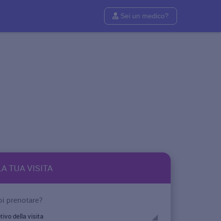
Sei un medico?
A TUA VISITA
i prenotare?