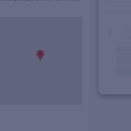
Sab
8. A