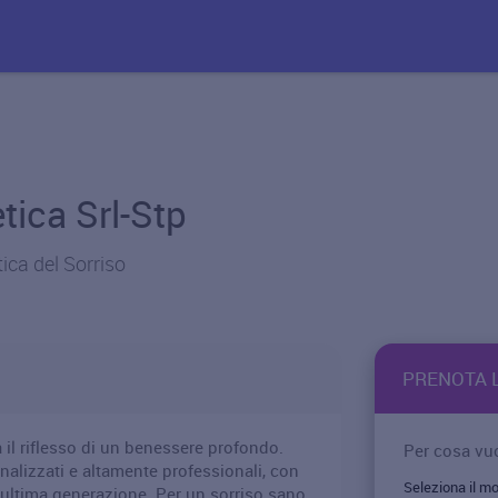
tica Srl-Stp
ica del Sorriso
PRENOTA L
 il riflesso di un benessere profondo.
Per cosa vuo
nalizzati e altamente professionali, con
 ultima generazione. Per un sorriso sano