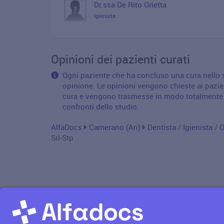
Dr.ssa De Rito Orietta
Igienista
Opinioni dei pazienti curati
Ogni paziente che ha concluso una cura nello st
opinione. Le opinioni vengono chieste ai pazie
cura e vengono trasmesse in modo totalmente a
confronti dello studio.
AlfaDocs
Camerano (An)
Dentista
/
Igienista
/
O
Srl-Stp