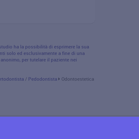
udio ha la possibilità di esprimere la sua
nti solo ed esclusivamente a fine di una
nonimo, per tutelare il paziente nei
rtodontista
/
Pedodontista
Odontoestetica
Informativa privacy
·|·
Condizioni generali
·|·
Contatt