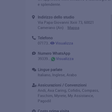
e splendente.
Indirizzo dello studio
Via Papa Giovanni Xxiii 73, 60021
Camerano (An)
Mappa
Telefono
0717304152
Visualizza
Numero WhatsApp
393397246620
Visualizza
Lingue parlate
Italiano, Inglese, Arabo
Assicurazioni / Convenzioni
Andi, Axa Caring, Cofidis, Compass,
Faschim, Myrete, My Assistance,
Pagodil
Costo prima visita