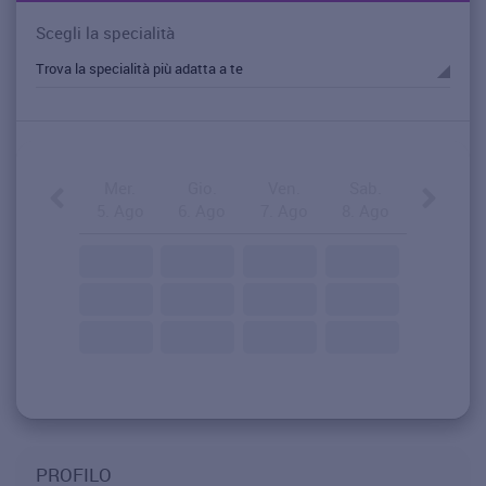
Scegli la specialità
Mer.
Gio.
Ven.
Sab.
5. Ago
6. Ago
7. Ago
8. Ago
PROFILO