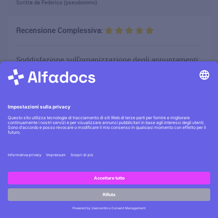
Scritta da Federico (pseudonimo)
Recensione Complessiva:
Soddisfazione sull'organizzazione degli appuntamenti:
Livello di soddisfazione riguardo alla comunicazione
con lo studio:
Voto all'atteggiamento del nostro personale nei suoi
confronti:
Soddisfazione complessiva del servizio ricevuto nello
studio
Ritornerebbe nello studio per un futuro trattamento:
Hai domande?
Si
Scrivici
Suggerirebbe lo studio a un suo conoscente: