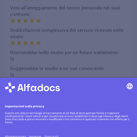
Voto all'atteggiamento del nostro personale nei suoi
confronti:
Soddisfazione complessiva del servizio ricevuto nello
studio
Ritornerebbe nello studio per un futuro trattamento:
Si
Suggerirebbe lo studio a un suo conoscente:
Si
Commento del paziente:
Molto soddisfatta
OPINIONE DEL 19.12.2024
Scritta da Tancredi Morelli (pseudonimo)