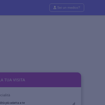
Sei un medico?
A TUA VISITA
cialità