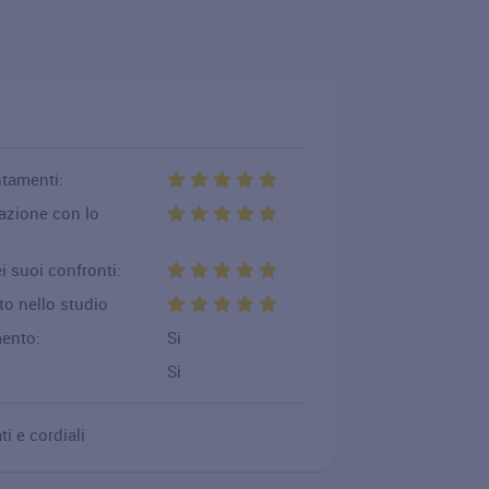
ntamenti:
cazione con lo
i suoi confronti:
to nello studio
mento:
Si
Si
ti e cordiali