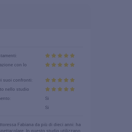
ntamenti:
cazione con lo
i suoi confronti:
to nello studio
mento:
Si
Si
essa Fabiana da più di dieci anni: ha
pettacolare. In questo studio utilizzano