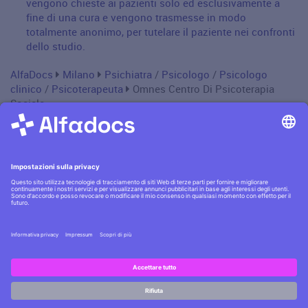
vengono chieste ai pazienti solo ed esclusivamente a
fine di una cura e vengono trasmesse in modo
totalmente anonimo, per tutelare il paziente nei confronti
dello studio.
AlfaDocs
Milano
Psichiatra
/
Psicologo
/
Psicologo
clinico
/
Psicoterapeuta
Omnes Centro Di Psicoterapia
Sociale
Informativa privacy
·|·
Condizioni generali
·|·
Contatti
Scopri la
sicurezza AlfaDocs
·|·
Cerchi lavoro?
Assumiamo
!
Copyright © AlfaDocs GmbH - P.IVA DE301955405 - German
Hai domande?
technology, Italian design
Scrivici