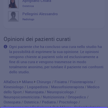
Aprigliano Chiara
Ostetrica
Pellegrini Alessandro
Radiologo
Opinioni dei pazienti curati
Ogni paziente che ha concluso una cura nello studio ha
la possibilità di esprimere la sua opinione. Le opinioni
vengono chieste ai pazienti solo ed esclusivamente a
fine di una cura e vengono trasmesse in modo
totalmente anonimo, per tutelare il paziente nei confronti
dello studio.
AlfaDocs
Milano
Chirurgo
/
Fisiatra
/
Fisioterapista
/
Kinesiologo
/
Logopedista
/
Massofisioterapista
/
Medico
dello Sport
/
Naturopata
/
Neuropsicologo
/
Neuropsicomotricista
/
Nutrizionista
/
Ortopedico
/
Osteopata
/
Ostetrica
/
Pediatra
/
Proctologo
/
Psicoterapeuta
/
Radiologo
Reb Milano - Poliambulatorio