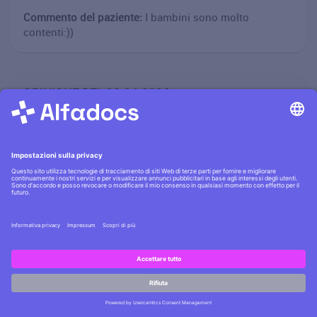
Commento del paziente:
I bambini sono molto
contenti:))
OPINIONE DEL 28.04.2026
Scritta da Celeste Donati (pseudonimo)
Recensione Complessiva:
Soddisfazione sull'organizzazione degli appuntamenti:
Livello di soddisfazione riguardo alla comunicazione
con lo studio:
Voto all'atteggiamento del nostro personale nei suoi
Hai domande?
confronti:
Scrivici