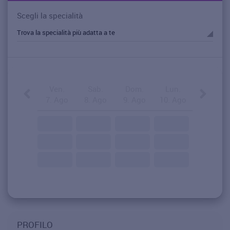
Scegli la specialità
Ven.
Sab.
Dom.
Lun.
7. Ago
8. Ago
9. Ago
10. Ago
PROFILO