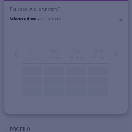
Per cosa vuoi prenotare?
Gio.
Ven.
Sab.
Dom.
6. Ago
7. Ago
8. Ago
9. Ago
PROFILO