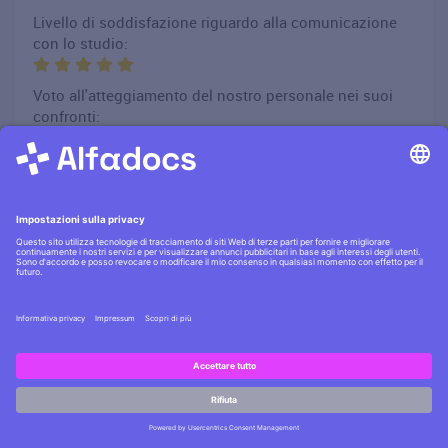
Livello di soddisfazione riguardo alla comunicazione
con lo studio:
Voto all'atteggiamento del nostro personale nei suoi
confronti:
Soddisfazione complessiva del servizio ricevuto nello
studio
Ritornerebbe nello studio per un futuro trattamento:
Si
Suggerirebbe lo studio a un suo conoscente:
Si
Commento del paziente:
Tutto bene
Hai domande?
Scrivici