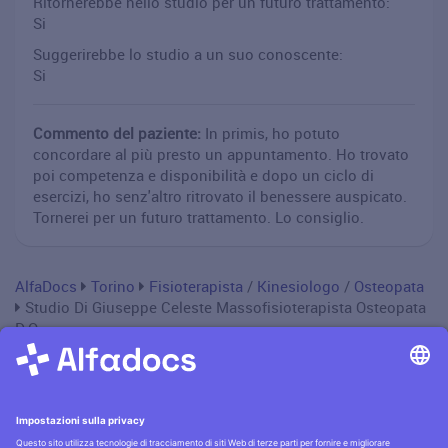
Ritornerebbe nello studio per un futuro trattamento:
Si
Suggerirebbe lo studio a un suo conoscente:
Si
Commento del paziente:
In primis, ho potuto
concordare al più presto un appuntamento. Ho trovato
poi competenza e disponibilità e dopo un ciclo di
esercizi, ho senz'altro ritrovato il benessere auspicato.
Tornerei per un futuro trattamento. Lo consiglio.
AlfaDocs
Torino
Fisioterapista
/
Kinesiologo
/
Osteopata
Studio Di Giuseppe Celeste Massofisioterapista Osteopata
D.O.