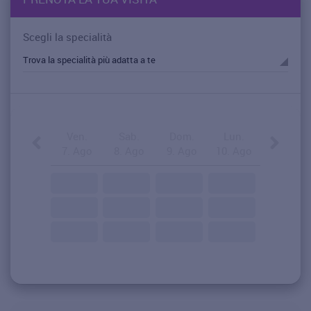
Scegli la specialità
Ven.
Sab.
Dom.
Lun.
7. Ago
8. Ago
9. Ago
10. Ago