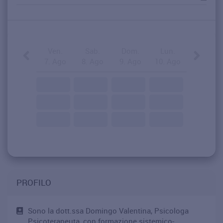
Ven.
Sab.
Dom.
Lun.
7. Ago
8. Ago
9. Ago
10. Ago
PROFILO
Sono la dott.ssa Domingo Valentina, Psicologa
Psicoterapeuta, con formazione sistemico-