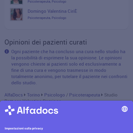
Psicoterapeuta, Psicologo
Domingo Valentina CiriÈ
Psicoterapeuta, Psicologo
Opinioni dei pazienti curati
Ogni paziente che ha concluso una cura nello studio ha
la possibilità di esprimere la sua opinione. Le opinioni
vengono chieste ai pazienti solo ed esclusivamente a
fine di una cura e vengono trasmesse in modo
totalmente anonimo, per tutelare il paziente nei confronti
dello studio.
AlfaDocs
Torino
Psicologo
/
Psicoterapeuta
Studio
Dott.ssa Valentina Domingo