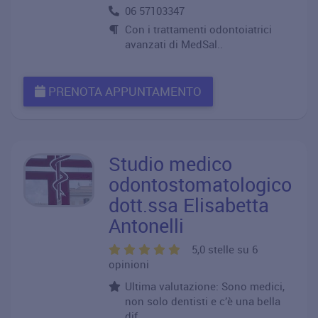
06 57103347
Con i trattamenti odontoiatrici
avanzati di MedSal..
PRENOTA APPUNTAMENTO
Studio medico
odontostomatologico
dott.ssa Elisabetta
Antonelli
5,0 stelle su 6
opinioni
Ultima valutazione: Sono medici,
non solo dentisti e c’è una bella
dif..