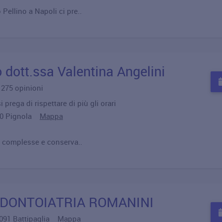
 Pellino a Napoli ci pre..
o dott.ssa Valentina Angelini
u 275 opinioni
 prega di rispettare di più gli orari
5010 Pignola
Mappa
oni complesse e conserva..
ODONTOIATRIA ROMANINI
84091 Battipaglia
Mappa