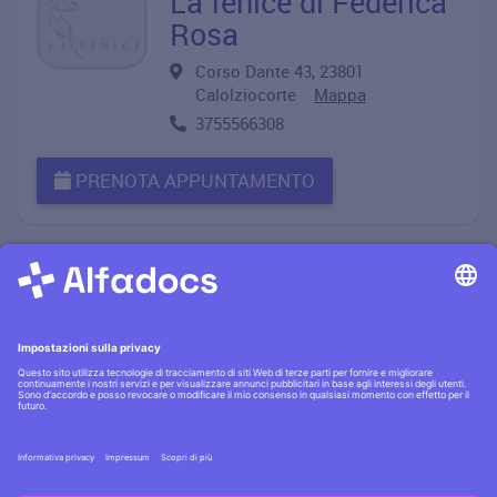
La fenice di Federica
Rosa
Corso Dante 43, 23801
Calolziocorte
Mappa
3755566308
PRENOTA APPUNTAMENTO
Informativa privacy
·|·
Condizioni generali
·|·
Contatti
Scopri la
sicurezza AlfaDocs
·|·
Cerchi lavoro?
Assumiamo
!