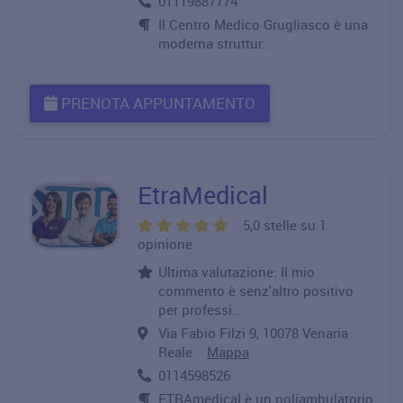
01119887774
Il Centro Medico Grugliasco è una
moderna struttur..
PRENOTA APPUNTAMENTO
EtraMedical
5,0 stelle su 1
opinione
Ultima valutazione: Il mio
commento è senz'altro positivo
per professi..
Via Fabio Filzi 9, 10078 Venaria
Reale
Mappa
0114598526
ETRAmedical è un poliambulatorio