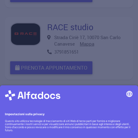
RACE studio
Strada Ciriè 17, 10070 San Carlo
Canavese
Mappa
3791851651
PRENOTA APPUNTAMENTO
Informativa privacy
·|·
Condizioni generali
·|·
Contatti