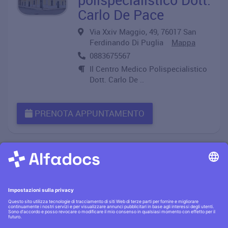
Carlo De Pace
Via Xxiv Maggio, 49, 76017 San
Ferdinando Di Puglia
Mappa
0883675567
Il Centro Medico Polispecialistico
Dott. Carlo De ..
PRENOTA APPUNTAMENTO
Informativa privacy
·|·
Condizioni generali
·|·
Contatti