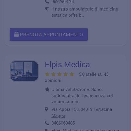
0892963761
Il nostro ambulatorio di medicina
estetica offre b..
PRENOTA APPUNTAMENTO
Elpis Medica
5,0 stelle su 43
opinioni
Ultima valutazione: Sono
soddisfatta dell'esperienza col
vostro studio
Via Appia 158, 04019 Terracina
Mappa
3406069485
Elpis Medica ha come mission un