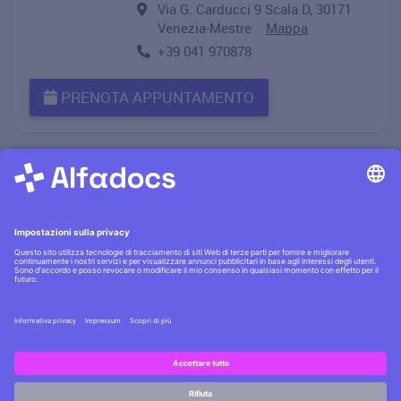
Via G. Carducci 9 Scala D, 30171
Venezia-Mestre
Mappa
+39 041 970878
PRENOTA APPUNTAMENTO
Informativa privacy
·|·
Condizioni generali
·|·
Contatti
Scopri la
sicurezza AlfaDocs
·|·
Cerchi lavoro?
Assumiamo
!
Copyright © AlfaDocs GmbH - P.IVA DE301955405 - German
technology, Italian design