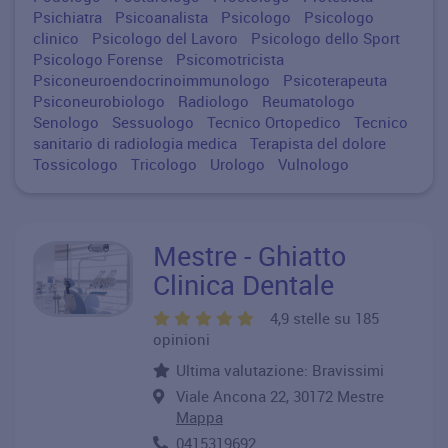
Psichiatra
Psicoanalista
Psicologo
Psicologo
clinico
Psicologo del Lavoro
Psicologo dello Sport
Psicologo Forense
Psicomotricista
Psiconeuroendocrinoimmunologo
Psicoterapeuta
Psiconeurobiologo
Radiologo
Reumatologo
Senologo
Sessuologo
Tecnico Ortopedico
Tecnico
sanitario di radiologia medica
Terapista del dolore
Tossicologo
Tricologo
Urologo
Vulnologo
Mestre - Ghiatto
Clinica Dentale
4,9 stelle su 185
opinioni
Ultima valutazione: Bravissimi
Viale Ancona 22, 30172 Mestre
Mappa
0415319692