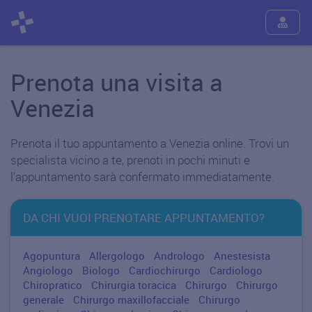
Prenota una visita a
Venezia
Prenota il tuo appuntamento a Venezia online. Trovi un
specialista vicino a te, prenoti in pochi minuti e
l'appuntamento sarà confermato immediatamente.
DA CHI VUOI PRENOTARE APPUNTAMENTO?
Agopuntura
Allergologo
Andrologo
Anestesista
Angiologo
Biologo
Cardiochirurgo
Cardiologo
Chiropratico
Chirurgia toracica
Chirurgo
Chirurgo
generale
Chirurgo maxillofacciale
Chirurgo