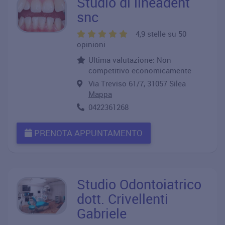
Studio di lineadent
snc
4,9 stelle su 50
opinioni
Ultima valutazione: Non
competitivo economicamente
Via Treviso 61/7, 31057 Silea
Mappa
0422361268
PRENOTA APPUNTAMENTO
Studio Odontoiatrico
dott. Crivellenti
Gabriele