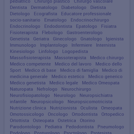
pediatrico
Chirurgo plastico
Chirurgo vascolare
Dentista
Dermatologo
Diabetologo
Dietista
Dietologo
Ecografista
Educatore professionale
socio-sanitario
Ematologo
Endocrinochirurgo
Endocrinologo
Endodontista
Epatologo
Fisiatra
Fisioterapista
Flebologo
Gastroenterologo
Genetista
Geriatra
Ginecologo
Gnatologo
Igienista
Immunologo
Implantologo
Infermiere
Internista
Kinesiologo
Linfologo
Logopedista
Massofisioterapista
Massoterapista
Medico chirurgo
Medico competente
Medico del lavoro
Medico dello
Sport
Medico di base
Medico di famiglia
Medico di
medicina generale
Medico estetico
Medico generico
Medico genetista
Medico legale
Medico Omeopata
Naturopata
Nefrologo
Neurochirurgo
Neurofisiopatologo
Neurologo
Neuropsichiatra
infantile
Neuropsicologo
Neuropsicomotricista
Nutrizione clinica
Nutrizionista
Oculista
Omeopata
Omotossicologo
Oncologo
Ortodontista
Ortopedico
Ortottista
Osteopata
Ostetrica
Otorino
Parodontologo
Pediatra
Pedodontista
Pneumologo
Podologo
Posturologo
Proctologo
Protesista