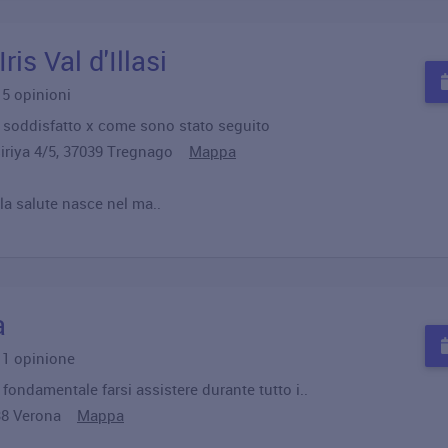
ris Val d'Illasi
u 5 opinioni
o soddisfatto x come sono stato seguito
siriya 4/5, 37039 Tregnago
Mappa
 la salute nasce nel ma..
a
u 1 opinione
fondamentale farsi assistere durante tutto i..
7138 Verona
Mappa