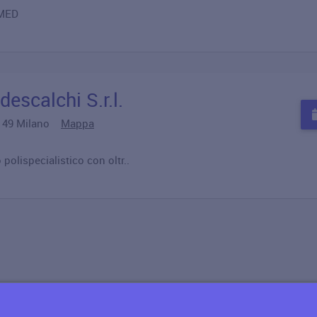
MED
escalchi S.r.l.
20149 Milano
Mappa
olispecialistico con oltr..