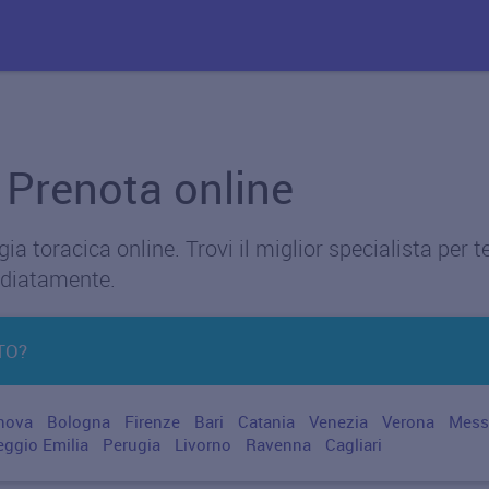
- Prenota online
a toracica online. Trovi il miglior specialista per t
diatamente.
TO?
nova
Bologna
Firenze
Bari
Catania
Venezia
Verona
Mess
eggio Emilia
Perugia
Livorno
Ravenna
Cagliari