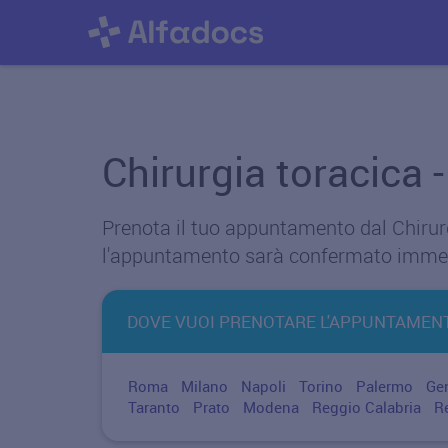
Chirurgia toracica 
Prenota il tuo appuntamento dal Chirurgi
l'appuntamento sarà confermato imme
DOVE VUOI PRENOTARE L'APPUNTAMEN
Roma
Milano
Napoli
Torino
Palermo
Ge
Taranto
Prato
Modena
Reggio Calabria
R