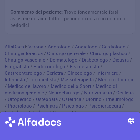
Commento del paziente:
Trovo fondamentale farsi
assistere durante tutto il periodo di cura con controlli
periodici
AlfaDocs
Verona
Andrologo
/
Angiologo
/
Cardiologo
/
Chirurgia toracica
/
Chirurgo generale
/
Chirurgo plastico
/
Chirurgo vascolare
/
Dermatologo
/
Diabetologo
/
Dietista
/
Ecografista
/
Endocrinologo
/
Fisioterapista
/
Gastroenterologo
/
Geriatra
/
Ginecologo
/
Infermiere
/
Internista
/
Logopedista
/
Massoterapista
/
Medico chirurgo
/
Medico del lavoro
/
Medico dello Sport
/
Medico di
medicina generale
/
Neurochirurgo
/
Nutrizionista
/
Oculista
/
Ortopedico
/
Osteopata
/
Ostetrica
/
Otorino
/
Pneumologo
/
Proctologo
/
Psichiatra
/
Psicologo
/
Psicoterapeuta
/
Radiologo
/
Urologo
Bonamed Verona