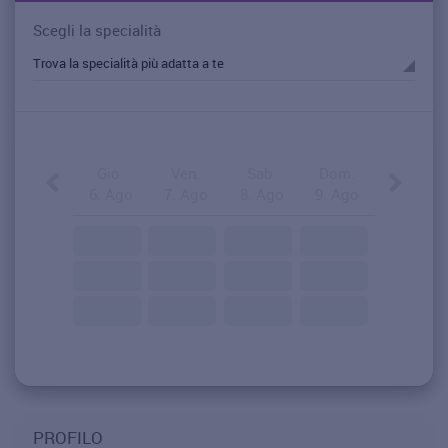
Scegli la specialità
Gio.
Ven.
Sab.
Dom.
6. Ago
7. Ago
8. Ago
9. Ago
PROFILO