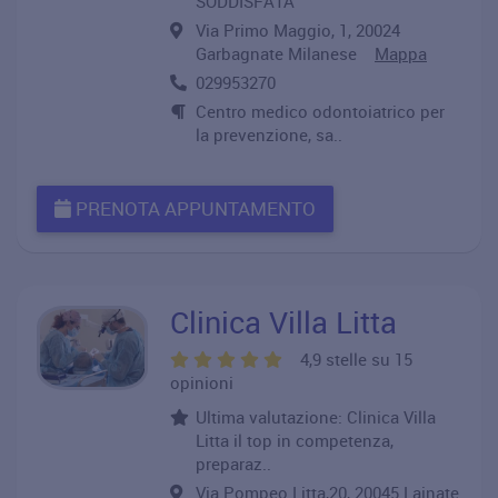
SODDISFATA
Via Primo Maggio, 1, 20024
Garbagnate Milanese
Mappa
029953270
Centro medico odontoiatrico per
la prevenzione, sa..
PRENOTA APPUNTAMENTO
Clinica Villa Litta
4,9 stelle su 15
opinioni
Ultima valutazione: Clinica Villa
Litta il top in competenza,
preparaz..
Via Pompeo Litta,20, 20045 Lainate