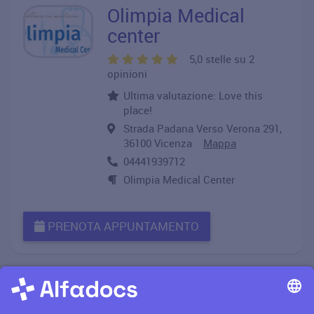
Olimpia Medical
center
5,0 stelle su 2
opinioni
Ultima valutazione: Love this
place!
Strada Padana Verso Verona 291,
36100 Vicenza
Mappa
04441939712
Olimpia Medical Center
PRENOTA APPUNTAMENTO