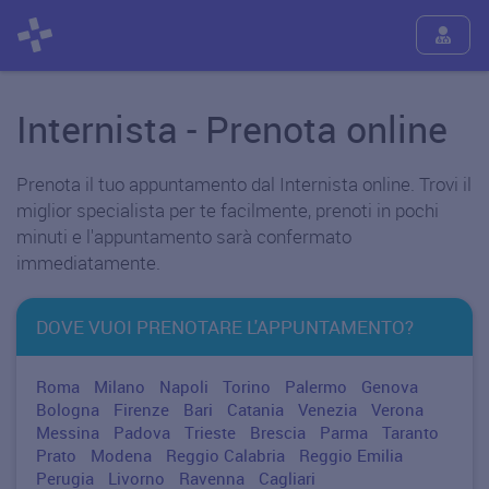
Internista - Prenota online
Prenota il tuo appuntamento dal Internista online. Trovi il
miglior specialista per te facilmente, prenoti in pochi
minuti e l'appuntamento sarà confermato
immediatamente.
DOVE VUOI PRENOTARE L'APPUNTAMENTO?
Roma
Milano
Napoli
Torino
Palermo
Genova
Bologna
Firenze
Bari
Catania
Venezia
Verona
Messina
Padova
Trieste
Brescia
Parma
Taranto
Prato
Modena
Reggio Calabria
Reggio Emilia
Perugia
Livorno
Ravenna
Cagliari