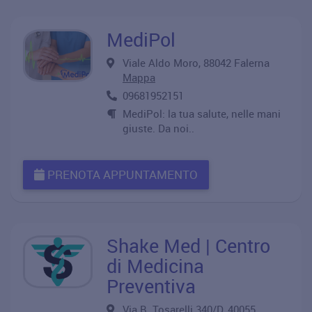
MediPol
Viale Aldo Moro, 88042 Falerna
Mappa
09681952151
MediPol: la tua salute, nelle mani
giuste. Da noi..
PRENOTA APPUNTAMENTO
Shake Med | Centro
di Medicina
Preventiva
Via B. Tosarelli 340/D, 40055