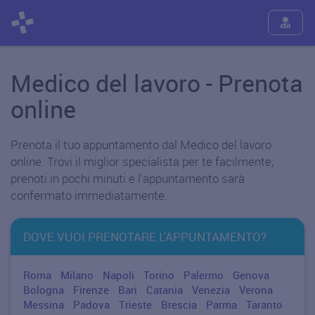
Medico del lavoro - Prenota
online
Prenota il tuo appuntamento dal Medico del lavoro
online. Trovi il miglior specialista per te facilmente,
prenoti in pochi minuti e l'appuntamento sarà
confermato immediatamente.
DOVE VUOI PRENOTARE L'APPUNTAMENTO?
Roma
Milano
Napoli
Torino
Palermo
Genova
Bologna
Firenze
Bari
Catania
Venezia
Verona
Messina
Padova
Trieste
Brescia
Parma
Taranto