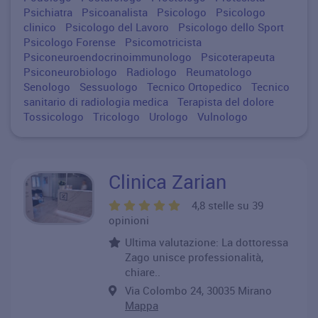
Psichiatra
Psicoanalista
Psicologo
Psicologo
clinico
Psicologo del Lavoro
Psicologo dello Sport
Psicologo Forense
Psicomotricista
Psiconeuroendocrinoimmunologo
Psicoterapeuta
Psiconeurobiologo
Radiologo
Reumatologo
Senologo
Sessuologo
Tecnico Ortopedico
Tecnico
sanitario di radiologia medica
Terapista del dolore
Tossicologo
Tricologo
Urologo
Vulnologo
Clinica Zarian
4,8 stelle su 39
opinioni
Ultima valutazione: La dottoressa
Zago unisce professionalità,
chiare..
Via Colombo 24, 30035 Mirano
Mappa