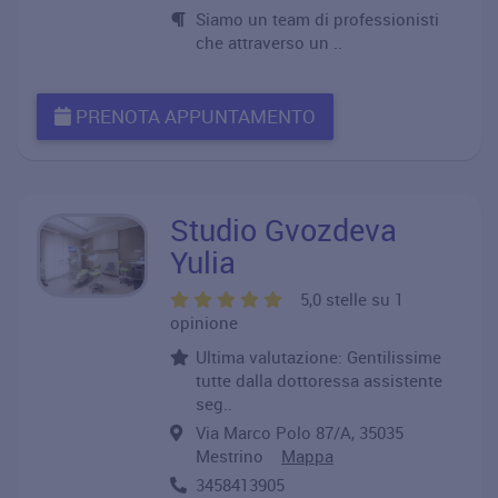
Siamo un team di professionisti
che attraverso un ..
PRENOTA APPUNTAMENTO
Studio Gvozdeva
Yulia
5,0 stelle su 1
opinione
Ultima valutazione: Gentilissime
tutte dalla dottoressa assistente
seg..
Via Marco Polo 87/A, 35035
Mestrino
Mappa
3458413905