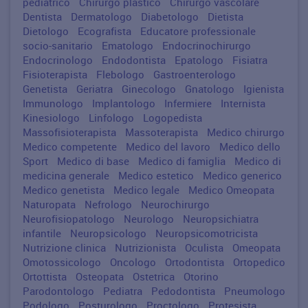
pediatrico
Chirurgo plastico
Chirurgo vascolare
Dentista
Dermatologo
Diabetologo
Dietista
Dietologo
Ecografista
Educatore professionale
socio-sanitario
Ematologo
Endocrinochirurgo
Endocrinologo
Endodontista
Epatologo
Fisiatra
Fisioterapista
Flebologo
Gastroenterologo
Genetista
Geriatra
Ginecologo
Gnatologo
Igienista
Immunologo
Implantologo
Infermiere
Internista
Kinesiologo
Linfologo
Logopedista
Massofisioterapista
Massoterapista
Medico chirurgo
Medico competente
Medico del lavoro
Medico dello
Sport
Medico di base
Medico di famiglia
Medico di
medicina generale
Medico estetico
Medico generico
Medico genetista
Medico legale
Medico Omeopata
Naturopata
Nefrologo
Neurochirurgo
Neurofisiopatologo
Neurologo
Neuropsichiatra
infantile
Neuropsicologo
Neuropsicomotricista
Nutrizione clinica
Nutrizionista
Oculista
Omeopata
Omotossicologo
Oncologo
Ortodontista
Ortopedico
Ortottista
Osteopata
Ostetrica
Otorino
Parodontologo
Pediatra
Pedodontista
Pneumologo
Podologo
Posturologo
Proctologo
Protesista