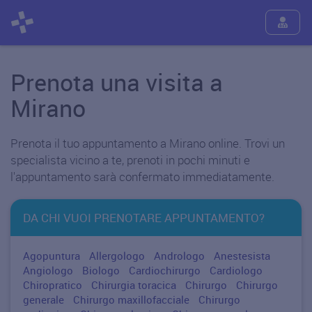
Prenota una visita a
Mirano
Prenota il tuo appuntamento a Mirano online. Trovi un
specialista vicino a te, prenoti in pochi minuti e
l'appuntamento sarà confermato immediatamente.
DA CHI VUOI PRENOTARE APPUNTAMENTO?
Agopuntura
Allergologo
Andrologo
Anestesista
Angiologo
Biologo
Cardiochirurgo
Cardiologo
Chiropratico
Chirurgia toracica
Chirurgo
Chirurgo
generale
Chirurgo maxillofacciale
Chirurgo