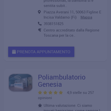
professionali, la bambina si è
sentita subit..
Piazza Averani 11, 50063 Figline E
Incisa Valdarno (Fi)
Mappa
3938151825
Centro accreditato dalla Regione
Toscana per la ce..
PRENOTA APPUNTAMENTO
Poliambulatorio
Genesia
4,9 stelle su 257
opinioni
Ultima valutazione: Ci siamo
trovati benissimo, come sempre !